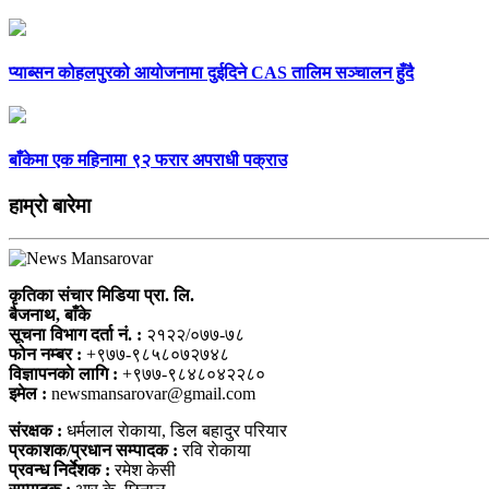
प्याब्सन कोहलपुरको आयोजनामा दुईदिने CAS तालिम सञ्चालन हुँदै
बाँकेमा एक महिनामा ९२ फरार अपराधी पक्राउ
हाम्राे बारेमा
कृतिका संचार मिडिया प्रा. लि.
बैजनाथ, बाँके
सूचना विभाग दर्ता नं. :
२१२२/०७७-७८
फोन नम्बर :
+९७७-९८५८०७२७४८
विज्ञापनकाे लागि :
+९७७-९८४८०४२२८०
इमेल :
newsmansarovar@gmail.com
संरक्षक :
धर्मलाल राेकाया, डिल बहादुर परियार
प्रकाशक/प्रधान सम्पादक :
रवि राेकाया
प्रवन्ध निर्देशक :
रमेश केसी