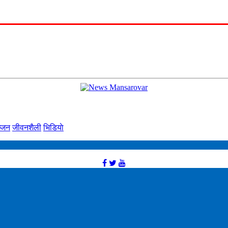
्‍जन
जीवनशैली
भिडियाे