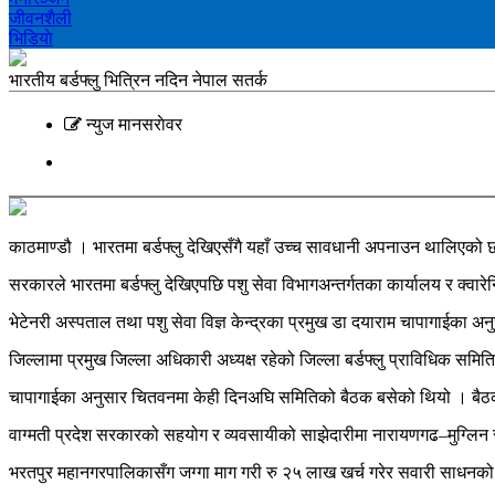
जीवनशैली
भिडियाे
भारतीय बर्डफ्लु भित्रिन नदिन नेपाल सतर्क
न्युज मानसराेवर
काठमाण्डौ । भारतमा बर्डफ्लु देखिएसँगै यहाँ उच्च सावधानी अपनाउन थालिएक
सरकारले भारतमा बर्डफ्लु देखिएपछि पशु सेवा विभागअन्तर्गतका कार्यालय र क्वा
भेटेनरी अस्पताल तथा पशु सेवा विज्ञ केन्द्रका प्रमुख डा दयाराम चापागाईका अ
जिल्लामा प्रमुख जिल्ला अधिकारी अध्यक्ष रहेको जिल्ला बर्डफ्लु प्राविधिक समिति 
चापागाईका अनुसार चितवनमा केही दिनअघि समितिको बैठक बसेको थियो । बैठ
वाग्मती प्रदेश सरकारको सहयोग र व्यवसायीको साझेदारीमा नारायणगढ–मुग्लिन
भरतपुर महानगरपालिकासँग जग्गा माग गरी रु २५ लाख खर्च गरेर सवारी साधनक