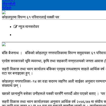
जीवनशैली
भिडियाे
कोहलपुरमा विपन्‍न ६१ परिवारलाई पक्की घर
न्युज मानसराेवर
बाँके बैजनाथ । बाँकेको कोहलपुर नगरपालिकामा विपन्न समुदायका ६१ परिवारल
प्रदेश सरकारको भूमि व्यवस्था, कृषि तथा सहकारी मन्त्रालयको जनता आवास (च
सहरी विकास तथा भवन कार्यालय बाँकेका प्रमुख रामआश्रय साहले आर्थिक वर्ष
वटा घर बनाइएका हुन् ।
कोहलपुर नगरपालिका–१४ का वडा सदस्य जहगिर अली साईका अनुसार परम्परागत र
संख्यामा छन् ।
खरको छानामुनि बसेका उनीहरूले पक्की घरसँगै भरपर्दाे ओत पाएको बताए । ‘घर त
सहरी विकास तथा भवन कार्यालयका अनुसार आर्थिक वर्ष २०७६/७७ मा संघीय सस
का लागि वडा नम्बर १२ मा ११ वटा घर बनाउने सम्झौता भएको छ । कार्यक्रमअन्