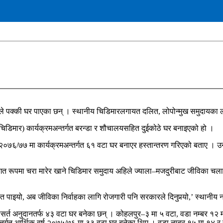
े पक्की घर पाएका छन् । स्थानीय चिडिमारलगायत दलित, लोपोन्मुख समुदायका ल
िडिमार) कार्यक्रमअन्तर्गत बरन्डा र शौचालयसहित दुईकोठे घर बनाइएको हो ।
 २०७६/७७ मा कार्यक्रमअन्तर्गत ६१ वटा घर बनाएर हस्तान्तरण गरिएको बताए । 
ूपमा चरा मारेर खाने चिडिमार समुदाय अहिले ज्याला–मजदुरीबाट जीविका चलाउ
 पाइयो, अब जीविका निर्वाहका लागि रोजगारी पनि सरकारले दिनुपर्‍यो,’ स्थानीय 
र्त अनुदानतर्फ ४३ वटा घर बनेका छन् । कोहलपुर–३ मा ५ वटा, वडा नम्बर १२ 
तर्गत आर्थिक वर्ष २०७५/७६ मा ३३ वटा घर बनेका थिए । वडा नम्बर १५ मा १४ र