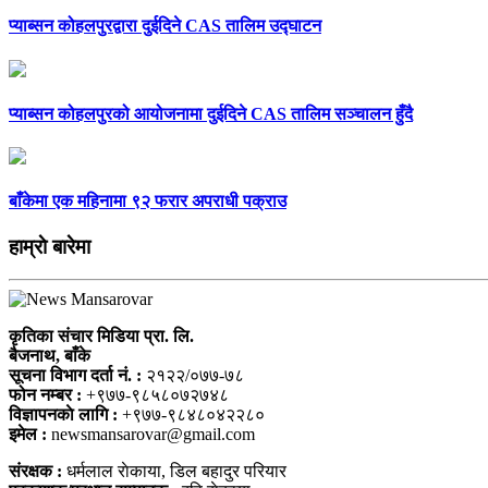
प्याब्सन कोहलपुरद्वारा दुईदिने CAS तालिम उद्घाटन
प्याब्सन कोहलपुरको आयोजनामा दुईदिने CAS तालिम सञ्चालन हुँदै
बाँकेमा एक महिनामा ९२ फरार अपराधी पक्राउ
हाम्राे बारेमा
कृतिका संचार मिडिया प्रा. लि.
बैजनाथ, बाँके
सूचना विभाग दर्ता नं. :
२१२२/०७७-७८
फोन नम्बर :
+९७७-९८५८०७२७४८
विज्ञापनकाे लागि :
+९७७-९८४८०४२२८०
इमेल :
newsmansarovar@gmail.com
संरक्षक :
धर्मलाल राेकाया, डिल बहादुर परियार