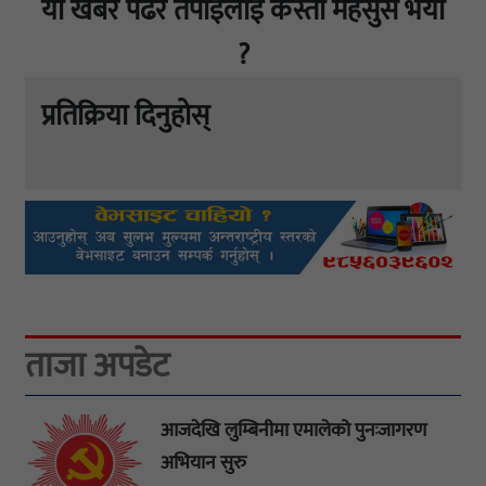
यो खबर पढेर तपाईलाई कस्तो महसुस भयो
?
प्रतिक्रिया दिनुहोस्
ताजा अपडेट
आजदेखि लुम्बिनीमा एमालेको पुनःजागरण
अभियान सुरु