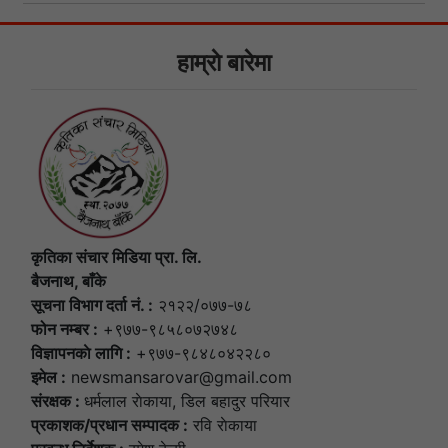
हाम्राे बारेमा
कृतिका संचार मिडिया प्रा. लि.
बैजनाथ, बाँके
सूचना विभाग दर्ता नं. :
२१२२/०७७-७८
फोन नम्बर :
+९७७-९८५८०७२७४८
विज्ञापनकाे लागि :
+९७७-९८४८०४२२८०
इमेल :
newsmansarovar@gmail.com
संरक्षक :
धर्मलाल राेकाया, डिल बहादुर परियार
प्रकाशक/प्रधान सम्पादक :
रवि राेकाया