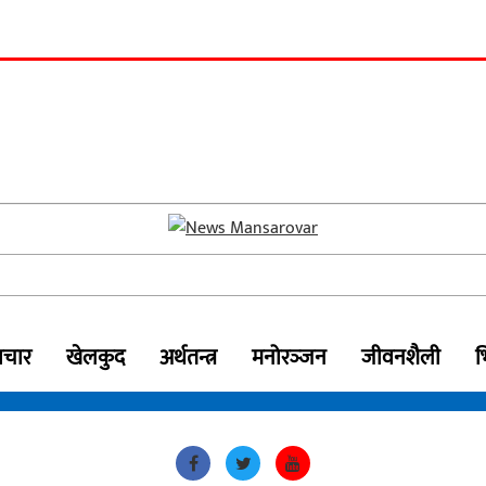
ाचार
खेलकुद
अर्थतन्त्र
मनोरञ्‍जन
जीवनशैली
भ