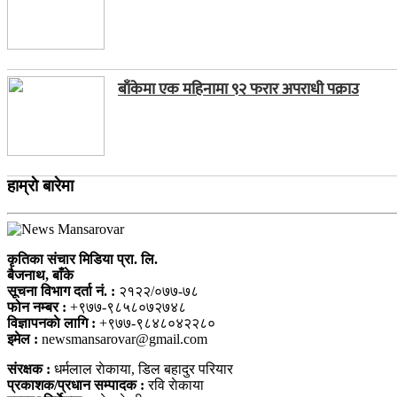
बाँकेमा एक महिनामा ९२ फरार अपराधी पक्राउ
हाम्राे बारेमा
कृतिका संचार मिडिया प्रा. लि.
बैजनाथ, बाँके
सूचना विभाग दर्ता नं. :
२१२२/०७७-७८
फोन नम्बर :
+९७७-९८५८०७२७४८
विज्ञापनकाे लागि :
+९७७-९८४८०४२२८०
इमेल :
newsmansarovar@gmail.com
संरक्षक :
धर्मलाल राेकाया, डिल बहादुर परियार
प्रकाशक/प्रधान सम्पादक :
रवि राेकाया