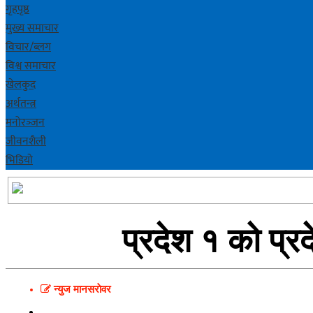
गृहपृष्ठ
मुख्य समाचार
विचार/ब्लग
विश्व समाचार
खेलकुद
अर्थतन्त्र
मनोरञ्‍जन
जीवनशैली
भिडियाे
प्रदेश १ को प्
न्युज मानसराेवर