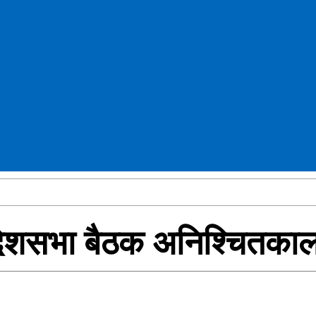
रदेशसभा बैठक अनिश्‍चितका