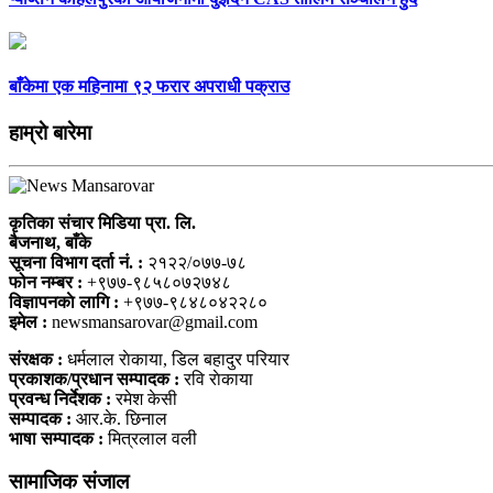
बाँकेमा एक महिनामा ९२ फरार अपराधी पक्राउ
हाम्राे बारेमा
कृतिका संचार मिडिया प्रा. लि.
बैजनाथ, बाँके
सूचना विभाग दर्ता नं. :
२१२२/०७७-७८
फोन नम्बर :
+९७७-९८५८०७२७४८
विज्ञापनकाे लागि :
+९७७-९८४८०४२२८०
इमेल :
newsmansarovar@gmail.com
संरक्षक :
धर्मलाल राेकाया, डिल बहादुर परियार
प्रकाशक/प्रधान सम्पादक :
रवि राेकाया
प्रवन्ध निर्देशक :
रमेश केसी
सम्पादक :
आर.के. छिनाल
भाषा सम्पादक :
मित्रलाल वली
सामाजिक संजाल