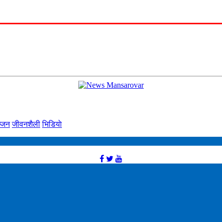
्‍जन
जीवनशैली
भिडियाे