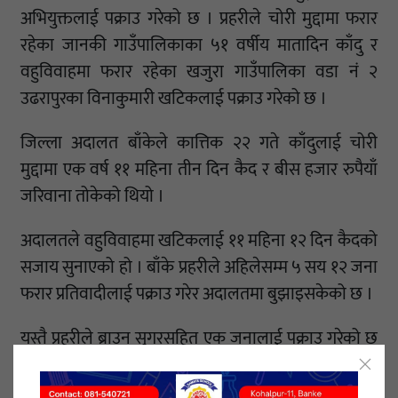
अभियुक्तलाई पक्राउ गरेको छ । प्रहरीले चोरी मुद्दामा फरार
रहेका जानकी गाउँपालिकाका ५१ वर्षीय मातादिन काँदु र
वहुविवाहमा फरार रहेका खजुरा गाउँपालिका वडा नं २
उढरापुरका विनाकुमारी खटिकलाई पक्राउ गरेको छ ।
जिल्ला अदालत बाँकेले कात्तिक २२ गते काँदुलाई चोरी
मुद्दामा एक वर्ष ११ महिना तीन दिन कैद र बीस हजार रुपैयाँ
जरिवाना तोकेको थियो ।
अदालतले वहुविवाहमा खटिकलाई ११ महिना १२ दिन कैदको
सजाय सुनाएको हो । बाँके प्रहरीले अहिलेसम्म ५ सय १२ जना
फरार प्रतिवादीलाई पक्राउ गरेर अदालतमा बुझाइसकेको छ ।
यस्तै प्रहरीले ब्राउन सुगरसहित एक जनालाई पक्राउ गरेको छ
। नेपालगञ्ज १५ जमुनाहा नाकामा शंकास्पदरुपमा उभिएका
कोहलपुर ५ रझेनाका २२ बर्षीय होम बहादुर सार्कीलाई