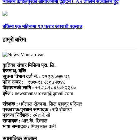
प्याब्सन कोहलपुरको आयोजनामा दुईदिने CAS तालिम सञ्चालन हुँदै
बाँकेमा एक महिनामा ९२ फरार अपराधी पक्राउ
हाम्राे बारेमा
कृतिका संचार मिडिया प्रा. लि.
बैजनाथ, बाँके
सूचना विभाग दर्ता नं. :
२१२२/०७७-७८
फोन नम्बर :
+९७७-९८५८०७२७४८
विज्ञापनकाे लागि :
+९७७-९८४८०४२२८०
इमेल :
newsmansarovar@gmail.com
संरक्षक :
धर्मलाल राेकाया, डिल बहादुर परियार
प्रकाशक/प्रधान सम्पादक :
रवि राेकाया
प्रवन्ध निर्देशक :
रमेश केसी
सम्पादक :
आर.के. छिनाल
भाषा सम्पादक :
मित्रलाल वली
सामाजिक संजाल