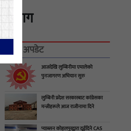
लको माग
ताजा अपडेट
आजदेखि लुम्बिनीमा एमालेको
पुनःजागरण अभियान सुरु
लुम्बिनी प्रदेश सरकारबाट कांग्रेसका
मन्त्रीहरूले आज राजीनामा दिने
प्याब्सन कोहलपुरद्वारा दुईदिने CAS