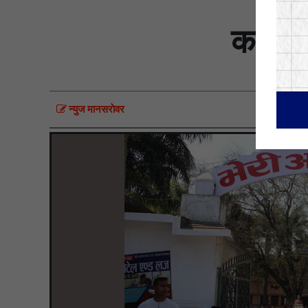
कानुनी
न्युज मानसराेवर