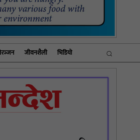
रञ्‍जन
जीवनशैली
भिडियाे