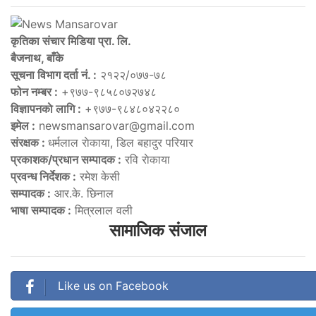
कृतिका संचार मिडिया प्रा. लि.
बैजनाथ, बाँके
सूचना विभाग दर्ता नं. :
२१२२/०७७-७८
फोन नम्बर :
+९७७-९८५८०७२७४८
विज्ञापनकाे लागि :
+९७७-९८४८०४२२८०
इमेल :
newsmansarovar@gmail.com
संरक्षक :
धर्मलाल राेकाया, डिल बहादुर परियार
प्रकाशक/प्रधान सम्पादक :
रवि राेकाया
प्रवन्ध निर्देशक :
रमेश केसी
सम्पादक :
आर.के. छिनाल
भाषा सम्पादक :
मित्रलाल वली
सामाजिक संजाल
Like us on Facebook