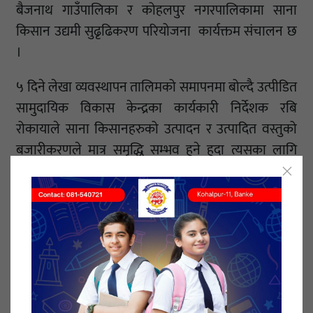
बैजनाथ गाउँपालिका र कोहलपुर नगरपालिकामा साना
किसान उद्यमी सुढृढिकरण परियोजना कार्यक्तम संचालन छ
।
५ दिने लेखा व्यवस्थापन तालिमको समापनमा बोल्दै उत्पीडित
सामुदायिक विकास केन्द्रका कार्यकारी निर्देशक रबि
रोकायाले साना किसानहरुको उत्पादन र उत्पादित वस्तुको
बजारीकरणले मात्र समृद्धि सम्भव हुने हुदा त्यसका लागि
लेखा व्यवस्थापन तालिमले सहकारी संचालनकहरुलाई टेवा
पुग्ने बताए ।
उनले अब साना किसानहरुको दिदी बहिनीहरुको जीवन
रुपान्तरणको मुख्य जिम्मेवार सामाजिक उद्यमी सहकारी नै
रहेको दावि गरे ।
प्रशिक्षक गोपाल बहादुर थापाले कतव्य निष्ठ र अनुभव सगाल्दै