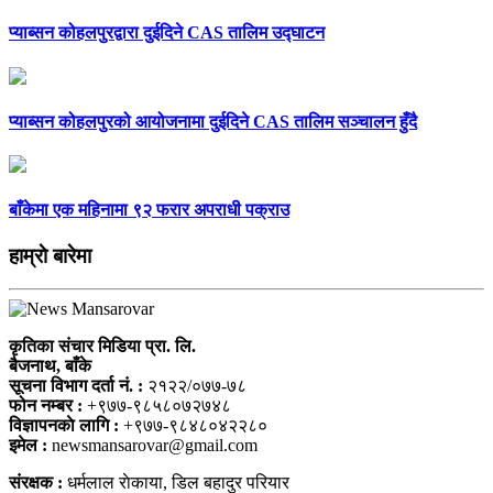
प्याब्सन कोहलपुरद्वारा दुईदिने CAS तालिम उद्घाटन
प्याब्सन कोहलपुरको आयोजनामा दुईदिने CAS तालिम सञ्चालन हुँदै
बाँकेमा एक महिनामा ९२ फरार अपराधी पक्राउ
हाम्राे बारेमा
कृतिका संचार मिडिया प्रा. लि.
बैजनाथ, बाँके
सूचना विभाग दर्ता नं. :
२१२२/०७७-७८
फोन नम्बर :
+९७७-९८५८०७२७४८
विज्ञापनकाे लागि :
+९७७-९८४८०४२२८०
इमेल :
newsmansarovar@gmail.com
संरक्षक :
धर्मलाल राेकाया, डिल बहादुर परियार