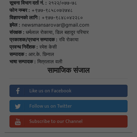
सूचना विभाग दर्ता नं. :
२१२२/०७७-७८
फोन नम्बर :
+९७७-९८५८०७२७४८
विज्ञापनकाे लागि :
+९७७-९८४८०४२२८०
इमेल :
newsmansarovar@gmail.com
संरक्षक :
धर्मलाल राेकाया, डिल बहादुर परियार
प्रकाशक/प्रधान सम्पादक :
रवि राेकाया
प्रवन्ध निर्देशक :
रमेश केसी
सम्पादक :
आर.के. छिनाल
भाषा सम्पादक :
मित्रलाल वली
सामाजिक संजाल
Like us on Facebook
Follow us on Twitter
Subscribe to our Channel