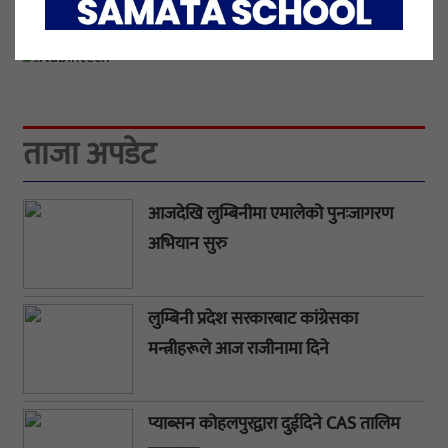
ताजा अपडेट
आजदेखि लुम्बिनीमा एमालेको पुनःजागरण
अभियान सुरु
लुम्बिनी प्रदेश सरकारबाट कांग्रेसका
मन्त्रीहरूले आज राजीनामा दिने
प्याब्सन कोहलपुरद्वारा दुईदिने CAS तालिम