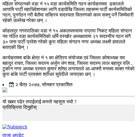
महिला संगठनकाे वडा नं १५ वडा कार्यसमिति गठन कार्यक्रममा ढकालले
आगामि पार्टी महाधिवेशनका लागि वडादेखि जिल्ला तहसम्म पार्टी कार्यसमितिको
गठन, पुनर्गठन गरी बेलैमा सक्रिय सदस्यता वितरणको काम सक्नु पर्ने जिम्मेवारी
रहेकाे उल्लेख गरेका छन् ।
काेहलपुर नगरपालिका वडा नं १५ अकलघरुवामा राप्रपा निकट महिला संगठन
नव गठित वडा कार्यसमितिकाे धर्मि वस्खाेर अध्यक्षतामा २१ सदस्यीय गठन संगै
३० जना पार्टी प्रवेश गरेकाे कुरा महिला संगठन नगर अध्यक्ष लक्ष्मी हमालले
बताएकी छिन् ।
कार्यक्रममा बांके क्षेत्र नं १ का क्षेत्रिय संयाेजक एवं जिल्ला काेषाध्यक्ष यम
बहादुर रावत, जिल्ला सदस्य अर्जुन जंग शाह, जिल्ला सदस्य लाल बहादुर वलि ,
टुकाेन नगर अध्यक्ष प्रमात कुमार श्रेष्ठ लगायतले आ-आफ्नोे मन्तब्य व्यक्त गरेकाे
कुरा बांके पार्टी प्रवक्ता श्रीधर सुवेदीले जनाएका छन् ।
२ चैत्र २०७७, सोमबार प्रकाशित
यो खबर पढेर तपाईलाई कस्तो महसुस भयो ?
प्रतिक्रिया दिनुहोस्
ताजा अपडेट