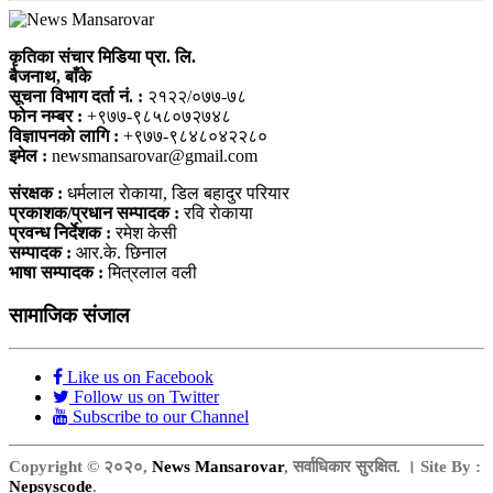
कृतिका संचार मिडिया प्रा. लि.
बैजनाथ, बाँके
सूचना विभाग दर्ता नं. :
२१२२/०७७-७८
फोन नम्बर :
+९७७-९८५८०७२७४८
विज्ञापनकाे लागि :
+९७७-९८४८०४२२८०
इमेल :
newsmansarovar@gmail.com
संरक्षक :
धर्मलाल राेकाया, डिल बहादुर परियार
प्रकाशक/प्रधान सम्पादक :
रवि राेकाया
प्रवन्ध निर्देशक :
रमेश केसी
सम्पादक :
आर.के. छिनाल
भाषा सम्पादक :
मित्रलाल वली
सामाजिक संजाल
Like us on Facebook
Follow us on Twitter
Subscribe to our Channel
Copyright © २०२०,
News Mansarovar
, सर्वाधिकार सुरक्षित. । Site By :
Nepsyscode
.