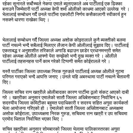
रहेका सुनारले सर्बोच्चले नेकपा एमाले ब्युताएकाले अब पार्टीलाई एक ढिक्का
बनाउने जिम्मेवारी पार्टी अध्यक्ष केपी शर्मा ओलीको काधमा आएको उल्लेख गरे ।
भेलालाई सम्बोधन गर्दै उनले पार्टीमा एकलौटी निर्णय कसैकालागी स्वीकार्य हुन
नसक्ने धारणा राखेका थिए ।
भेलालाई सम्बोधन गर्दै जिल्ला अध्यक्ष अशोक कोइरालाले कुनै ब्यक्तीको बलमा
पार्टी नचल्ने भन्दै सबैलाई मिलाएर लैजान केपी ओलीलाई सुझाव दिए। पार्टीलाई
एकताबद्ध र अनुशाशीत तरिकाले अगाडि बढाउन छाडेर प्रधानमन्त्री समेत
रहेका अध्यक्ष ओलीले आफ्नो पेवा सम्झेको भन्दै दुख व्यक्त गरे । ओलीले
पार्टीलाई तहसनहस पार्ने काम गरेको टिप्पणी समेत कोईरालले गरे ।
यस्तै पार्टीका जिल्ला उपाध्यक्ष निरक गुरुङले पार्टीलाई अध्यक्ष ओलीले गुटमा
परिणत गराएको भन्दै आपत्ति जनाए ।उनले यहि अबस्थामा पार्टी नचल्ने चेतावनी
दिए।
जिल्ला सचिव रत्न खत्रीले ओलीबादका कारण पार्टीमा ठूलो संंकट आएको दाबी
गरे । खत्रीका अनुसार एमालेको सातौ जिल्ला अधिबेसनबाट निर्वाचिन ६५
सदस्यीय जिल्ला कमिटीका बहुमत पदाधिकारी र सदस्य सहित अगुवा कार्यकर्ता
भेला आयोजना गरिएको हो । एमालेको सातौ जिल्ला अधिवेशनबाट अध्यक्षमा
असोक कोईराला, उपाध्यक्षमा निरक गुरुङ, सचिवमा रत्न खत्री र उप सचिवमा
प्रमोद धिताल निर्वाचित भएका थिए ।
सचिव खत्रीका अनुसार सोमबारको जिल्ला भेलामा पालिकास्तरका अगुवा