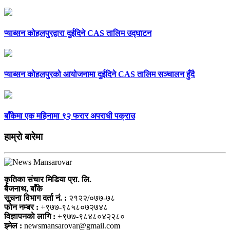
प्याब्सन कोहलपुरद्वारा दुईदिने CAS तालिम उद्घाटन
प्याब्सन कोहलपुरको आयोजनामा दुईदिने CAS तालिम सञ्चालन हुँदै
बाँकेमा एक महिनामा ९२ फरार अपराधी पक्राउ
हाम्राे बारेमा
कृतिका संचार मिडिया प्रा. लि.
बैजनाथ, बाँके
सूचना विभाग दर्ता नं. :
२१२२/०७७-७८
फोन नम्बर :
+९७७-९८५८०७२७४८
विज्ञापनकाे लागि :
+९७७-९८४८०४२२८०
इमेल :
newsmansarovar@gmail.com