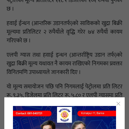
पेट्रोलको मूल्य प्रतिलिटर ११८ र डिजेलको १०१ रुपैयाँ पुगेको
छ ।
हवाई ईन्धन (आन्तरिक उडानतर्फ)को साविकको खुद्रा बिक्री
मूल्यमा प्रतिलिटर २ रुपैयाँले वृद्धि गरेर ७४ रुपैयाँ कायम
गरिएको छ ।
एलपी ग्यास तथा हवाई इन्धन (आन्तर्राष्ट्रिय उडान तर्फ)को
खुद्रा बिक्री मूल्य यथावत नै कायम राखिएको निगमका प्रवक्ता
विनितमणि उपाध्यायले जानकारी दिए ।
यो मूल्य समायोजन पछि पनि निगमलाई पेट्रोलमा प्रति लिटर
रू. ९.३५, डिजेलमा प्रति लिटर रू. ५.८० र एलपी ग्यासमा प्रति
सिलिण्डर रू। ३९२.८२ घाटा कायम रहने उनले बताए ।
अर्धमासिक रूपमा निगमलाई करिब १ अर्व २७ करोड ७०
लाख घाटा रहिरहने उपाध्यायले जानकारी दिए ।