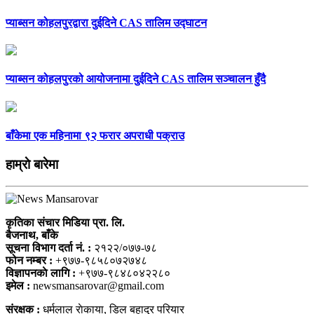
प्याब्सन कोहलपुरद्वारा दुईदिने CAS तालिम उद्घाटन
प्याब्सन कोहलपुरको आयोजनामा दुईदिने CAS तालिम सञ्चालन हुँदै
बाँकेमा एक महिनामा ९२ फरार अपराधी पक्राउ
हाम्राे बारेमा
कृतिका संचार मिडिया प्रा. लि.
बैजनाथ, बाँके
सूचना विभाग दर्ता नं. :
२१२२/०७७-७८
फोन नम्बर :
+९७७-९८५८०७२७४८
विज्ञापनकाे लागि :
+९७७-९८४८०४२२८०
इमेल :
newsmansarovar@gmail.com
संरक्षक :
धर्मलाल राेकाया, डिल बहादुर परियार