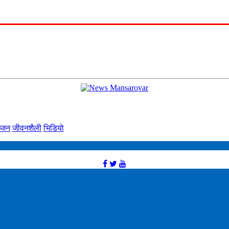
्‍जन
जीवनशैली
भिडियाे