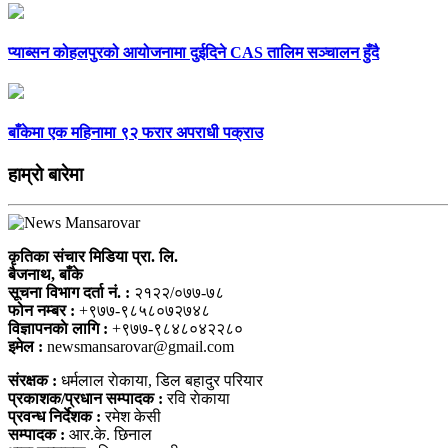
प्याब्सन कोहलपुरको आयोजनामा दुईदिने CAS तालिम सञ्चालन हुँदै
बाँकेमा एक महिनामा ९२ फरार अपराधी पक्राउ
हाम्राे बारेमा
कृतिका संचार मिडिया प्रा. लि.
बैजनाथ, बाँके
सूचना विभाग दर्ता नं. :
२१२२/०७७-७८
फोन नम्बर :
+९७७-९८५८०७२७४८
विज्ञापनकाे लागि :
+९७७-९८४८०४२२८०
इमेल :
newsmansarovar@gmail.com
संरक्षक :
धर्मलाल राेकाया, डिल बहादुर परियार
प्रकाशक/प्रधान सम्पादक :
रवि राेकाया
प्रवन्ध निर्देशक :
रमेश केसी
सम्पादक :
आर.के. छिनाल