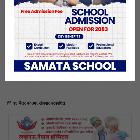
सटिक कारण अहिलेसम्म पत्ता लाग्न सकेको छैन। तर,
विशेषज्ञहरूले जेनेटिक कारणले क्यान्सर हुनसक्ने बताएका
छन्। परिवारमा कुनै मानिसमा क्यान्सर संक्रमण भए अरुमा
पनि हुने जोखिम हुन्छ।
बोन क्यान्सर हुँदा हड्डिमा दुखाई हुने, निरन्तर भइरहने दुखाई
रातिको समयमा बढ्ने, कुनै हड्डि अचानक टुट्ने, थकान र ज्वरो
आउने, अचानक तौल घट्ने लगायत लक्षण देखिन्छन्।
१६ चैत्र २०७७, सोमबार प्रकाशित