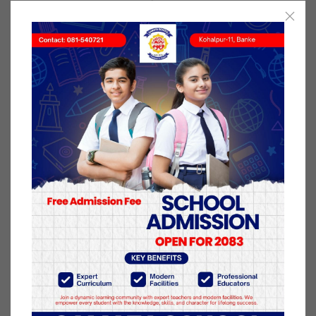
पशु सेवा विभागका चिकित्सक डा. मनोजकुमार शाही सामान्य
तापक्रममा १५ देखि २० दिनसम्म अण्डा उपभोग गर्न मिल्ने
बताउँछन्।
‘चिस्यान व्यवस्थापन गर्न सकियो भने लामो समय राख्न
नसकिने होइन’, शाही भन्छन्, ‘सामान्यतया रुम टेम्प्रेचरमा १५
देखि २० दिनभन्दा बढी एकदुई दिनमै अण्डा बिग्रिहाल्छ।’
करिब २७ डिग्री सेल्सियस तापक्रमभन्दा कम तापक्रममा
बढीमा २० दिनसम्म उपभोग गर्न लायक हुन्छ।
त्यसभन्दा बढी तापक्रम भएमा अण्डा चाँडो बिग्रिने शाहीको
भनाइ छ। ‘बढी तापक्रम भयो भने प्रोटिन नास हुन्छ। गन्हाउन
थाल्छ’, शाही भन्छन्।
पशु सेवा विभागका चिकित्सक डा. चन्द्र ढकाल अण्डा दुई