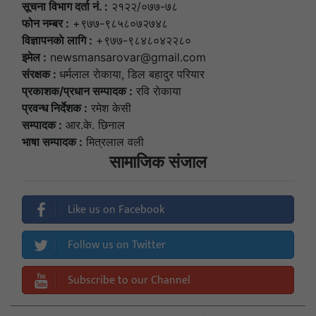
सूचना विभाग दर्ता नं. :
२१२२/०७७-७८
फोन नम्बर :
+९७७-९८५८०७२७४८
विज्ञापनकाे लागि :
+९७७-९८४८०४२२८०
इमेल :
newsmansarovar@gmail.com
संरक्षक :
धर्मलाल राेकाया, डिल बहादुर परियार
प्रकाशक/प्रधान सम्पादक :
रवि राेकाया
प्रवन्ध निर्देशक :
रमेश केसी
सम्पादक :
आर.के. छिनाल
भाषा सम्पादक :
मित्रलाल वली
सामाजिक संजाल
Like us on Facebook
Follow us on Twitter
Subscribe to our Channel