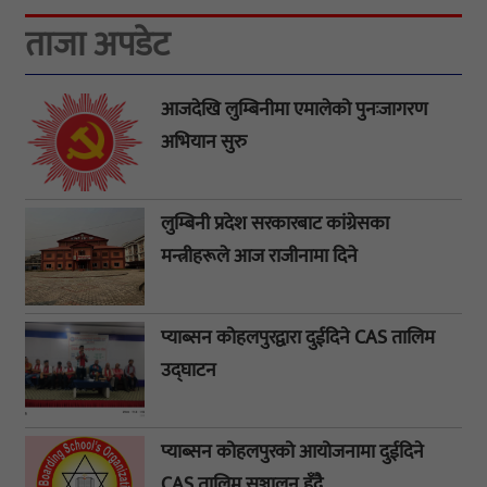
ताजा अपडेट
आजदेखि लुम्बिनीमा एमालेको पुनःजागरण
अभियान सुरु
लुम्बिनी प्रदेश सरकारबाट कांग्रेसका
मन्त्रीहरूले आज राजीनामा दिने
प्याब्सन कोहलपुरद्वारा दुईदिने CAS तालिम
उद्घाटन
प्याब्सन कोहलपुरको आयोजनामा दुईदिने
CAS तालिम सञ्चालन हुँदै