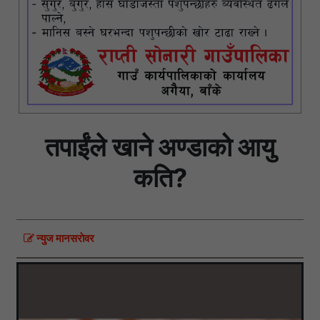
तपाईंले खाने अण्डाको आयु
कति?
न्युज मानसराेवर