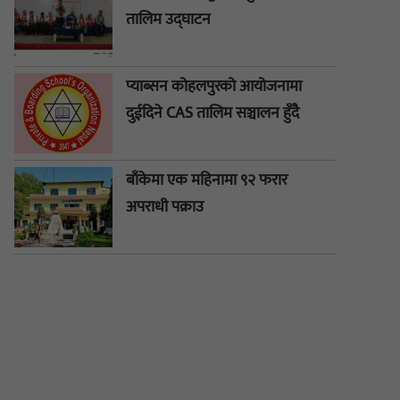
तालिम उद्घाटन
प्याब्सन कोहलपुरको आयोजनामा
दुईदिने CAS तालिम सञ्चालन हुँदै
बाँकेमा एक महिनामा ९२ फरार
अपराधी पक्राउ