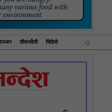
रञ्‍जन
जीवनशैली
भिडियाे