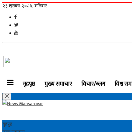
२३ श्रावण २०८३, शनिबार
गृहपृष्ठ
मुख्य समाचार
विचार/ब्लग
विश्व सम
गृहपृष्ठ