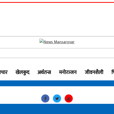
ाचार
खेलकुद
अर्थतन्त्र
मनोरञ्‍जन
जीवनशैली
भ