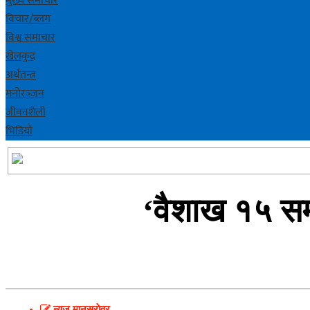
मुख्य समाचार
विचार/ब्लग
विश्व समाचार
खेलकुद
अर्थतन्त्र
मनोरञ्‍जन
जीवनशैली
भिडियाे
‘वैशाख १५ सम्म
न्युज मानसराेवर