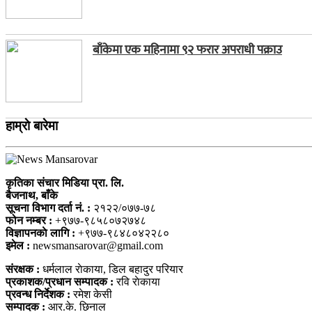
बाँकेमा एक महिनामा ९२ फरार अपराधी पक्राउ
हाम्राे बारेमा
कृतिका संचार मिडिया प्रा. लि.
बैजनाथ, बाँके
सूचना विभाग दर्ता नं. :
२१२२/०७७-७८
फोन नम्बर :
+९७७-९८५८०७२७४८
विज्ञापनकाे लागि :
+९७७-९८४८०४२२८०
इमेल :
newsmansarovar@gmail.com
संरक्षक :
धर्मलाल राेकाया, डिल बहादुर परियार
प्रकाशक/प्रधान सम्पादक :
रवि राेकाया
प्रवन्ध निर्देशक :
रमेश केसी
सम्पादक :
आर.के. छिनाल