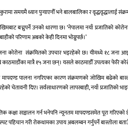
ुरामा समयमै ध्यान पुर्‍याएनौँ भने बालबालिका र वृद्धवृद्धालाई संक्र
िमबाट बच्नुपर्ने उनको धारणा छ। ‘नेपालमा नयाँ प्रजातिको कोरोन
रबाहीको परिणाम अबको केही दिनमा भोग्नुपर्छ।’
 जना कोरोना संक्रमितको उपचार भइरहेको छ। यीमध्ये १८ जना आइसी
ये काठमाडौंका मात्रै १५ जना छन्। यसले काठमाडौँ उपत्यका फेरि क
का मापदण्ड पालना नगरिएका कारण संक्रमणको जोखिम बढेको बास्त
 नरहेको चेतावनी दिए। सर्वसाधारणको लापरबाही, नयाँ प्रजातिको
 भौतिक कक्षा सञ्चालन गर्न भनेपनि न्यूनतम मापदण्डसमेत पूरा गरिएको छ
्पट पहिचान गरी रोकथामका उपाय अबलम्बन गर्नुपर्ने बास्तोला बता