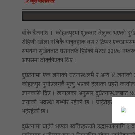
न्युज मानसराेवर
बाँके बैजनाथ । कोहलपुरमा शुक्रबार बेलुका भएको दु
रोहिणी खोला नजिकै यात्रुबहाक बस र टिप्पर एकआपसमा
समयमा सुर्खेतबाट धरानतर्फ हिडेको मे१ख ३३४७ नम्बरक
आपसमा ठोक्कीएका थिए ।
दुर्घटनामा एक जनाको घटनास्थलमै र अन्य ४ जनाको
कोहलपुर पुर्याएलगत्तै मृत्यु भएको ईलाका प्रहरी कार्य
जानकारी दिए । खनालका अनुसार दुर्घटनास्थलबाट ४७
जनाको अवस्था गम्भीर रहेको छ । घाईतेहरुको नेप
भईरहेको छ ।
दुर्घटनामा घाईते भएका ब्यक्तिहरुको उद्धारकालागि २ वट