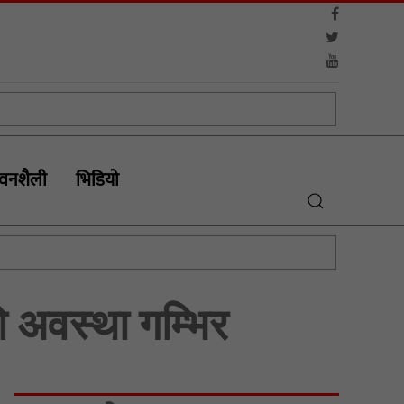
वनशैली
भिडियाे
ो अवस्था गम्भिर