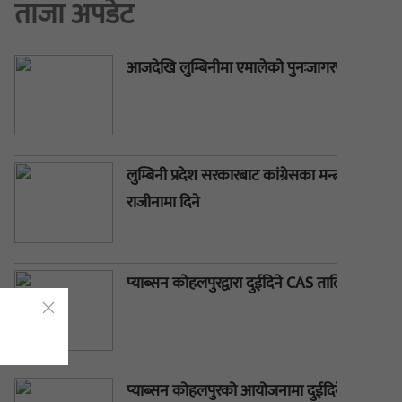
ताजा अपडेट
आजदेखि लुम्बिनीमा एमालेको पुनःजागरण अभियान स
लुम्बिनी प्रदेश सरकारबाट कांग्रेसका मन्त्रीहरूले आ
राजीनामा दिने
प्याब्सन कोहलपुरद्वारा दुईदिने CAS तालिम उद्घाटन
प्याब्सन कोहलपुरको आयोजनामा दुईदिने CAS ताल