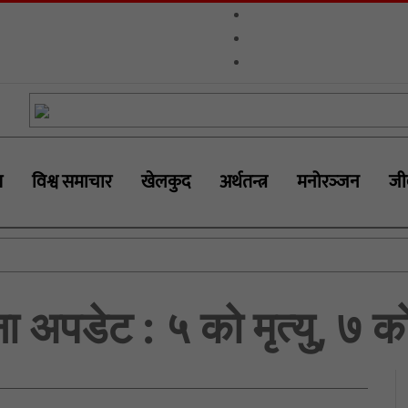
ग
विश्व समाचार
खेलकुद
अर्थतन्त्र
मनोरञ्‍जन
जी
ना अपडेट : ५ को मृत्यु, ७ क