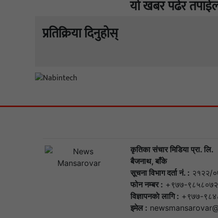
यो खबर पढेर तपाईल
प्रतिक्रिया दिनुहोस्
कृतिका संचार मिडिया प्रा. लि.
बैजनाथ, बाँके
सूचना विभाग दर्ता नं. :
२१२२/०
फोन नम्बर :
+९७७-९८५८०७२
विज्ञापनकाे लागि :
+९७७-९८४
इमेल :
newsmansarovar@