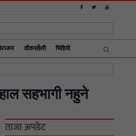
रञ्‍जन
जीवनशैली
भिडियाे
ाहाल सहभागी नहुने
ताजा अपडेट