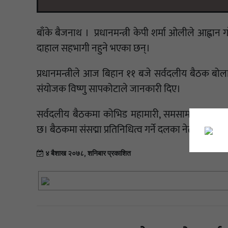
बाँके बैजनाथ । प्रधानमन्त्री केपी शर्मा ओलीले आह्वान
दाहाल सहभागी नहुने भएका छन्।
प्रधानमन्त्रीले आज बिहान ११ बजे सर्वदलीय बैठक बो
संयोजक विष्णु सापकोटाले जानकारी दिए।
सर्वदलीय बैठकमा कोभिड महामारी, समसामयिक रा
छ। बैठकमा संसद्मा प्रतिनिधित्व गर्ने दलका नेताहरूला
४ बैशाख २०७८, शनिबार प्रकाशित