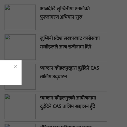
आजदेखि लुम्बिनीमा एमालेको
पुनःजागरण अभियान सुरु
लुम्बिनी प्रदेश सरकारबाट कांग्रेसका
मन्त्रीहरूले आज राजीनामा दिने
प्याब्सन कोहलपुरद्वारा दुईदिने CAS
तालिम उद्घाटन
प्याब्सन कोहलपुरको आयोजनामा
दुईदिने CAS तालिम सञ्चालन हुँदै