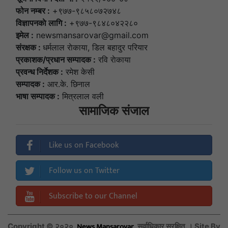
फोन नम्बर :
+९७७-९८५८०७२७४८
विज्ञापनकाे लागि :
+९७७-९८४८०४२२८०
इमेल :
newsmansarovar@gmail.com
संरक्षक :
धर्मलाल राेकाया, डिल बहादुर परियार
प्रकाशक/प्रधान सम्पादक :
रवि राेकाया
प्रवन्ध निर्देशक :
रमेश केसी
सम्पादक :
आर.के. छिनाल
भाषा सम्पादक :
मित्रलाल वली
सामाजिक संजाल
Like us on Facebook
Follow us on Twitter
Subscribe to our Channel
News Mansarovar
Copyright © २०२०,
, सर्वाधिकार सुरक्षित. । Site By