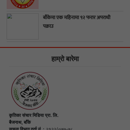
बाँकेमा एक महिनामा ९२ फरार अपराधी
पक्राउ
हाम्राे बारेमा
कृतिका संचार मिडिया प्रा. लि.
बैजनाथ, बाँके
सूचना विभाग दर्ता नं. :
२१२२/०७७-७८