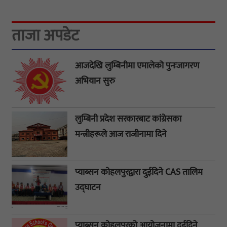
ताजा अपडेट
आजदेखि लुम्बिनीमा एमालेको पुनःजागरण
अभियान सुरु
लुम्बिनी प्रदेश सरकारबाट कांग्रेसका
मन्त्रीहरूले आज राजीनामा दिने
प्याब्सन कोहलपुरद्वारा दुईदिने CAS तालिम
उद्घाटन
प्याब्सन कोहलपुरको आयोजनामा दुईदिने