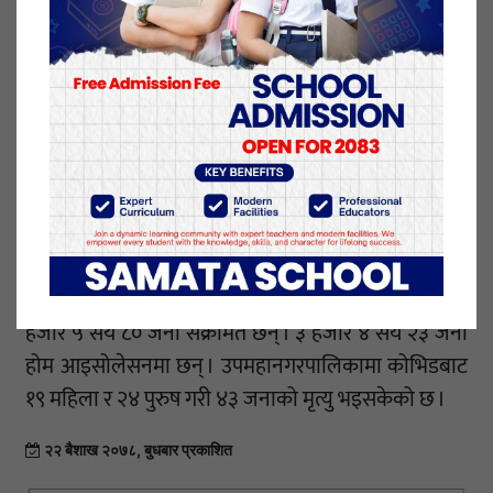
बसेको बैठकले एउटा एम्बुलेन्ससमेत थप गर्ने निर्णय गरेको
छ । ‘उपमहानगरमा संक्रमित बढी देखिएकाले यो निर्णय गरेका
हौं,’ उपमहानगरका प्रवक्ता तथा वडा १ का अध्यक्ष प्रमोद
रिजालले भने, ‘धेरै संक्रमित घरकै आइसोलेसनमा छन्, त्यसैले
अर्को एम्बुलेन्स भयो भने संक्रमितलाई सजिलो हुन्छ ।’
उपमहानगरले भेरी अस्पतालको प्रत्यक्ष निगरानीमा बाल
मन्दिरमा तत्काल थप आइसोलेसन सञ्चालन गर्ने निर्णयसमेत
गरेको प्रवक्ता रिजालले बताए ।
स्वास्थ्य शाखा प्रमुख रामबहादुर चन्दका अनुसार जिल्लामा १०
हजार ५ सय ८० जना संक्रमित छन् । ३ हजार ४ सय २३ जना
होम आइसोलेसनमा छन् । उपमहानगरपालिकामा कोभिडबाट
१९ महिला र २४ पुरुष गरी ४३ जनाको मृत्यु भइसकेको छ ।
२२ बैशाख २०७८, बुधबार प्रकाशित