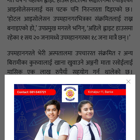
गत वर्ष नै यहाँको ह्वाइट हाउस होटलमा सञ्चालनमा ल्याइएको
आइसोलेसनलाई यस पटक पनि निरन्तरता दिइएको छ ।
‘होटल आइसोलेसन उपमहानगरभित्रका संक्रमितलाई राख्न
बनाइएको हो,’ उपप्रमुख मगरले भनिन्, ‘अहिले ह्वाइट हाउसमा
रहेका १ सय २० जनामध्ये उपमहानगरका १८ जना मात्रै छन् ।’
उपमहानगरले भेरी अस्पतालमा उपचाररत संक्रमित र अन्य
बिरामीका कुरुवालाई खाना खुवाउने अञ्जनी माता रसोईलाई
मासिक एक लाख रुपैयाँ सहयोग गर्न थालेको छ ।
कार्यपालिका बैठकले मासिक एक लाखको दरले तीन महिना
सहयोग गर्ने निर्णय गरेको हो । ‘यो संकटमा गरिएको मानवीय
सेवा हो,’ सुन्दर काण्ड मित्रमण्डलका सदस्य जितेन्द्र सिंहले
भने, ‘जेनतेन मिलाइरहेका थियौं, त्यसैमा उपमहानगरको साथ
पाएका छौं ।
सोमबार उपमहानगर प्रमुख धवलशमशेर राणाको अध्यक्षतामा