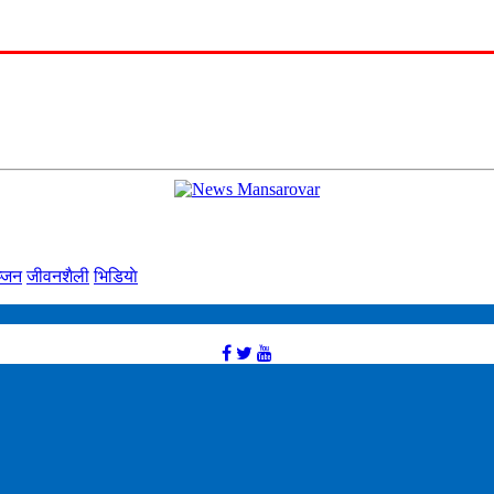
्‍जन
जीवनशैली
भिडियाे