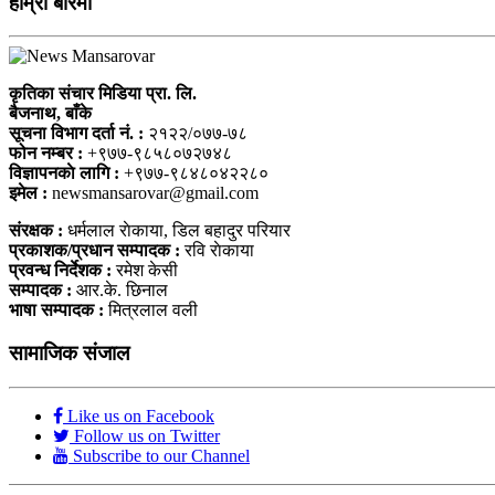
हाम्राे बारेमा
कृतिका संचार मिडिया प्रा. लि.
बैजनाथ, बाँके
सूचना विभाग दर्ता नं. :
२१२२/०७७-७८
फोन नम्बर :
+९७७-९८५८०७२७४८
विज्ञापनकाे लागि :
+९७७-९८४८०४२२८०
इमेल :
newsmansarovar@gmail.com
संरक्षक :
धर्मलाल राेकाया, डिल बहादुर परियार
प्रकाशक/प्रधान सम्पादक :
रवि राेकाया
प्रवन्ध निर्देशक :
रमेश केसी
सम्पादक :
आर.के. छिनाल
भाषा सम्पादक :
मित्रलाल वली
सामाजिक संजाल
Like us on Facebook
Follow us on Twitter
Subscribe to our Channel