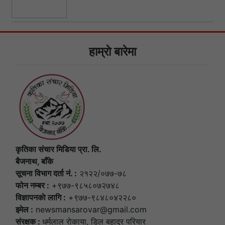
हाम्राे बारेमा
कृतिका संचार मिडिया प्रा. लि.
बैजनाथ, बाँके
सूचना विभाग दर्ता नं. :
२१२२/०७७-७८
फोन नम्बर :
+९७७-९८५८०७२७४८
विज्ञापनकाे लागि :
+९७७-९८४८०४२२८०
इमेल :
newsmansarovar@gmail.com
संरक्षक :
धर्मलाल राेकाया, डिल बहादुर परियार