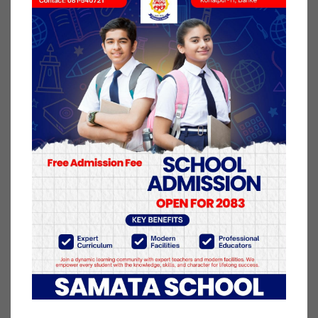
बैठक दिउँसो २ बजे प्रधानमन्त्रीको सरकारी निबास
बालुवाटारमा बस्ने नेम्वाङले जानकारी दिए।
बैठकमा पछिल्लो राजनीतिक अवस्थाबारे समेत छलफल हुने
स्थायी कमिटी सदस्य नेम्वाङले बताए।
बैठकमा एमालेले विवाद निरूपणका लागि बनाएको
कार्यदलको कामबारे समेत छलफल हुने र आगामी रणनीति
तय गरिने उनले बताए।
६ जेष्ठ २०७८, बिहीबार प्रकाशित