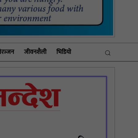
रञ्‍जन
जीवनशैली
भिडियाे