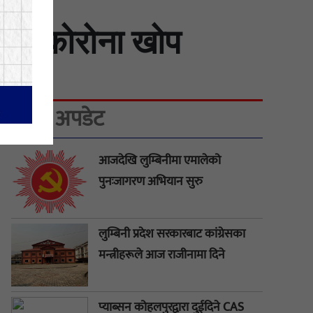
ैलाई कोरोना खोप
ताजा अपडेट
आजदेखि लुम्बिनीमा एमालेको
पुनःजागरण अभियान सुरु
लुम्बिनी प्रदेश सरकारबाट कांग्रेसका
मन्त्रीहरूले आज राजीनामा दिने
प्याब्सन कोहलपुरद्वारा दुईदिने CAS