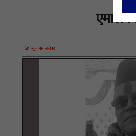
एमालेका
न्युज मानसराेवर