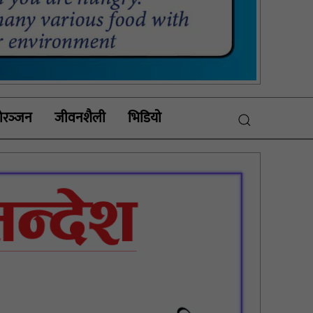
रञ्‍जन
जीवनशैली
भिडियाे