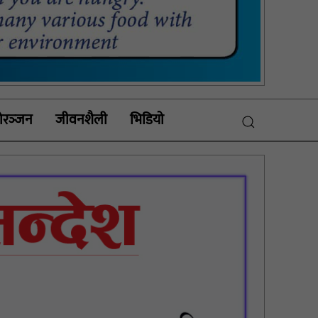
रञ्‍जन
जीवनशैली
भिडियाे