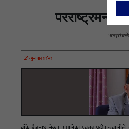
परराष्ट्रमन्त्री
'मन्त्री ब
न्युज मानसराेवर
बाँके बैजनाथ।नेकपा एमालेका प्रवक्ता प्रदीप ज्ञवालील