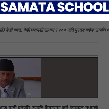
बाट हटेलगत्तै ज्ञवालीले गरे स
नेपछि केही बचत, केही घरायशी सामान र २०० जति पुस्तकबाहेक सम्पत्ति 
े आफू मन्त्री बनेपछि सम्पत्ति विवरणमा कुनै फेरबदल नभएको