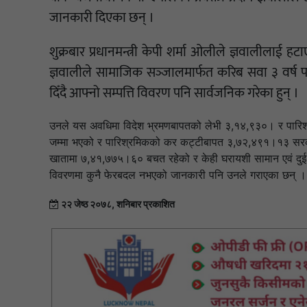
जानकारी दिएका छन् ।
शुक्रबार प्रधानमन्त्री केपी शर्मा ओलीले ज्ञवालीलाई हट
ज्ञवालीले सामाजिक सञ्‍जालमार्फत करिब सवा ३ वर्ष पररा
दिँदै आफ्नो सम्पत्ति विवरण पनि सार्वजनिक गरेका हुन् ।
उनले यस अवधिमा विदेश भ्रमणबापतको लेभी ३,१४,९३०। र पारिश्
जम्मा भएको र पारिश्रमिकको कर कट्टीबापत ३,७२,४९१।१३ सरका
खातामा ७,४१,७७५।६० बचत रहेको र केही घरायशी सामान एवं दुई सय 
विवरणमा कुनै फेरबदल नभएको जानकारी पनि उनले गराएका छन् ।
२२ जेष्ठ २०७८, शनिबार प्रकाशित