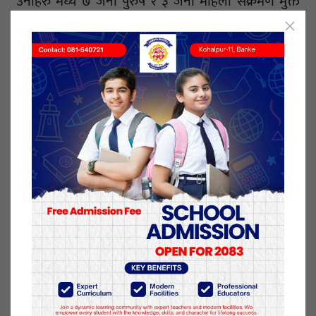
उनीहरु मध्य ७ जना पुरुष र ३ जना महिला संक्रमण मुक्त
भएका हुन् ।
कोहलपुरमा स्वास्थ्यकर्मी र स्थानीय जनप्रतिनिधिहरुको
सक्रियतामा कोरना संक्रमित संख्या झरेको हो ।
एक हजार ७८ संख्यामा रहेका संक्रमित मध्य अब ४७ जना
मात्र बाँकी छन् । उनीहरु सबै होम आइसोलेसन मा छन् ।
स्वास्थ्यकर्मी र स्थानीय जनप्रतिनिधि विचको समन्वयन तथा
संक्रमितहरुलाई नियमित मनोपरार्मश सेवा निशूल्क
औषधीको व्यवस्थाका कारण संक्रमित संख्या घटाउन सफल
भएको कोहलपुर कोभिड १९ फोकल पर्सन गेहराज खनालले
जानकारी गराए ।
२६ जेष्ठ २०७८, बुधबार प्रकाशित