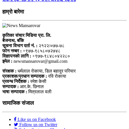
हाम्राे बारेमा
कृतिका संचार मिडिया प्रा. लि.
बैजनाथ, बाँके
सूचना विभाग दर्ता नं. :
२१२२/०७७-७८
फोन नम्बर :
+९७७-९८५८०७२७४८
विज्ञापनकाे लागि :
+९७७-९८४८०४२२८०
इमेल :
newsmansarovar@gmail.com
संरक्षक :
धर्मलाल राेकाया, डिल बहादुर परियार
प्रकाशक/प्रधान सम्पादक :
रवि राेकाया
प्रवन्ध निर्देशक :
रमेश केसी
सम्पादक :
आर.के. छिनाल
भाषा सम्पादक :
मित्रलाल वली
सामाजिक संजाल
Like us on Facebook
Follow us on Twitter