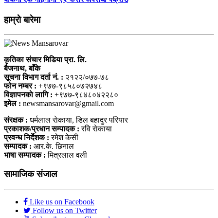
हाम्राे बारेमा
कृतिका संचार मिडिया प्रा. लि.
बैजनाथ, बाँके
सूचना विभाग दर्ता नं. :
२१२२/०७७-७८
फोन नम्बर :
+९७७-९८५८०७२७४८
विज्ञापनकाे लागि :
+९७७-९८४८०४२२८०
इमेल :
newsmansarovar@gmail.com
संरक्षक :
धर्मलाल राेकाया, डिल बहादुर परियार
प्रकाशक/प्रधान सम्पादक :
रवि राेकाया
प्रवन्ध निर्देशक :
रमेश केसी
सम्पादक :
आर.के. छिनाल
भाषा सम्पादक :
मित्रलाल वली
सामाजिक संजाल
Like us on Facebook
Follow us on Twitter