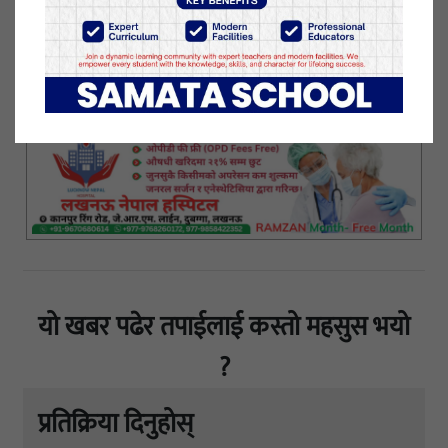
बताएका छन्। यस्ता खाने कुराले स्वास्थ्यलाई सधै फाइँदा
पुर्‍याउने उनले बताएका छन्।
३० जेष्ठ २०७८, आईतवार प्रकाशित
यो खबर पढेर तपाईलाई कस्तो महसुस भयो
?
प्रतिक्रिया दिनुहोस्