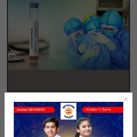
बाँके। बितेको चौबिस घण्टामा देशभर ४ हजार १८७ जना
कोरोना संक्रमित निको भएका छन्। योसँगै नेपालमा निको हुने
कोरोना संक्रमितको संख्या ५ लाख ४० हजार ४३९ जना
पुगेको छ। नेपालमा कोरोना संक्रमित निको हुने दर ८८.३