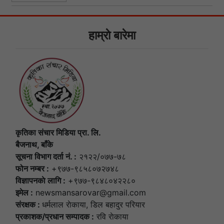
हाम्राे बारेमा
कृतिका संचार मिडिया प्रा. लि.
बैजनाथ, बाँके
सूचना विभाग दर्ता नं. :
२१२२/०७७-७८
फोन नम्बर :
+९७७-९८५८०७२७४८
विज्ञापनकाे लागि :
+९७७-९८४८०४२२८०
इमेल :
newsmansarovar@gmail.com
संरक्षक :
धर्मलाल राेकाया, डिल बहादुर परियार
प्रकाशक/प्रधान सम्पादक :
रवि राेकाया