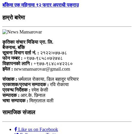
बाँकेमा एक महिनामा ९२ फरार अपराधी पक्राउ
हाम्राे बारेमा
कृतिका संचार मिडिया प्रा. लि.
बैजनाथ, बाँके
सूचना विभाग दर्ता नं. :
२१२२/०७७-७८
फोन नम्बर :
+९७७-९८५८०७२७४८
विज्ञापनकाे लागि :
+९७७-९८४८०४२२८०
इमेल :
newsmansarovar@gmail.com
संरक्षक :
धर्मलाल राेकाया, डिल बहादुर परियार
प्रकाशक/प्रधान सम्पादक :
रवि राेकाया
प्रवन्ध निर्देशक :
रमेश केसी
सम्पादक :
आर.के. छिनाल
भाषा सम्पादक :
मित्रलाल वली
सामाजिक संजाल
Like us on Facebook