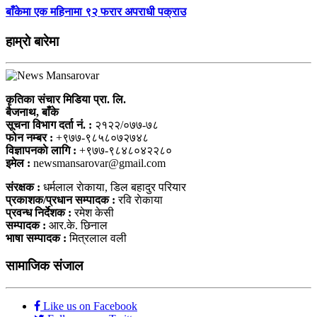
बाँकेमा एक महिनामा ९२ फरार अपराधी पक्राउ
हाम्राे बारेमा
कृतिका संचार मिडिया प्रा. लि.
बैजनाथ, बाँके
सूचना विभाग दर्ता नं. :
२१२२/०७७-७८
फोन नम्बर :
+९७७-९८५८०७२७४८
विज्ञापनकाे लागि :
+९७७-९८४८०४२२८०
इमेल :
newsmansarovar@gmail.com
संरक्षक :
धर्मलाल राेकाया, डिल बहादुर परियार
प्रकाशक/प्रधान सम्पादक :
रवि राेकाया
प्रवन्ध निर्देशक :
रमेश केसी
सम्पादक :
आर.के. छिनाल
भाषा सम्पादक :
मित्रलाल वली
सामाजिक संजाल
Like us on Facebook