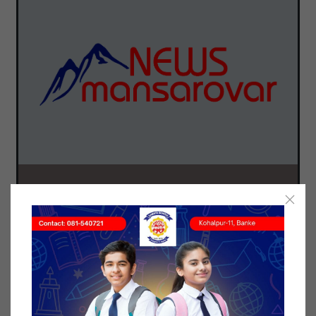
बाँके । बितेको चौबिस घण्टामा देशभर ५ हजार ४५५ जना
कोरोना संक्रमित निको भएका छन्। योसँगै नेपालमा निको हुने
कोरोना संक्रमितको संख्या ५ लाख ७६ हजार ४१३ जना
पुगेको छ। नेपालमा रहेका कोरोना संक्रमितमध्ये ९१.३ प्रतिशत