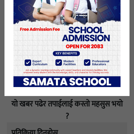
निको भइसकेको स्वास्थ्य तथा जनसंख्या मन्त्रालयले
बताएको छ। ंनेपालमा हालसम्म संख्या ६ लाख ६१ हजार
८४१ जनामा कोरोना पुष्टि भएको छ।
११ असार २०७८, शुक्रबार प्रकाशित
यो खबर पढेर तपाईलाई कस्तो महसुस भयो
?
प्रतिक्रिया दिनुहोस्