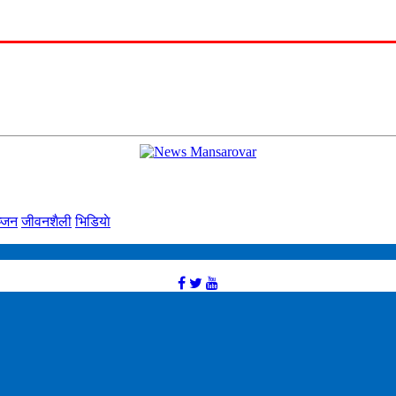
्‍जन
जीवनशैली
भिडियाे