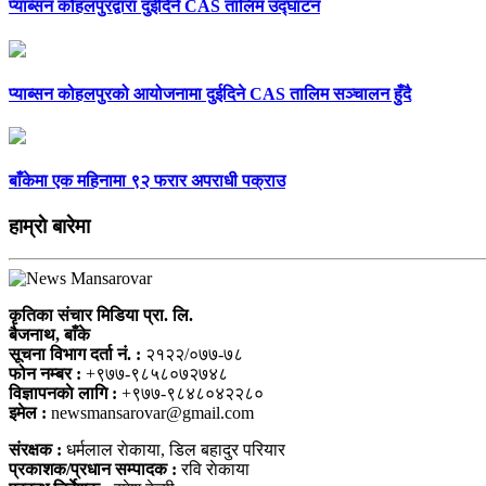
प्याब्सन कोहलपुरद्वारा दुईदिने CAS तालिम उद्घाटन
प्याब्सन कोहलपुरको आयोजनामा दुईदिने CAS तालिम सञ्चालन हुँदै
बाँकेमा एक महिनामा ९२ फरार अपराधी पक्राउ
हाम्राे बारेमा
कृतिका संचार मिडिया प्रा. लि.
बैजनाथ, बाँके
सूचना विभाग दर्ता नं. :
२१२२/०७७-७८
फोन नम्बर :
+९७७-९८५८०७२७४८
विज्ञापनकाे लागि :
+९७७-९८४८०४२२८०
इमेल :
newsmansarovar@gmail.com
संरक्षक :
धर्मलाल राेकाया, डिल बहादुर परियार
प्रकाशक/प्रधान सम्पादक :
रवि राेकाया