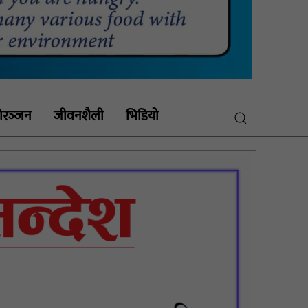
रञ्‍जन
जीवनशैली
भिडियाे