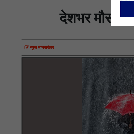
देशभर मौसम बद
न्युज मानसराेवर