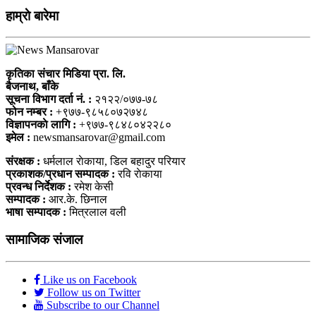
हाम्राे बारेमा
कृतिका संचार मिडिया प्रा. लि.
बैजनाथ, बाँके
सूचना विभाग दर्ता नं. :
२१२२/०७७-७८
फोन नम्बर :
+९७७-९८५८०७२७४८
विज्ञापनकाे लागि :
+९७७-९८४८०४२२८०
इमेल :
newsmansarovar@gmail.com
संरक्षक :
धर्मलाल राेकाया, डिल बहादुर परियार
प्रकाशक/प्रधान सम्पादक :
रवि राेकाया
प्रवन्ध निर्देशक :
रमेश केसी
सम्पादक :
आर.के. छिनाल
भाषा सम्पादक :
मित्रलाल वली
सामाजिक संजाल
Like us on Facebook
Follow us on Twitter
Subscribe to our Channel