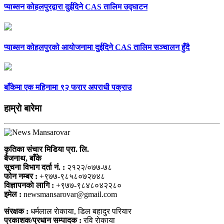
प्याब्सन कोहलपुरद्वारा दुईदिने CAS तालिम उद्घाटन
प्याब्सन कोहलपुरको आयोजनामा दुईदिने CAS तालिम सञ्चालन हुँदै
बाँकेमा एक महिनामा ९२ फरार अपराधी पक्राउ
हाम्राे बारेमा
कृतिका संचार मिडिया प्रा. लि.
बैजनाथ, बाँके
सूचना विभाग दर्ता नं. :
२१२२/०७७-७८
फोन नम्बर :
+९७७-९८५८०७२७४८
विज्ञापनकाे लागि :
+९७७-९८४८०४२२८०
इमेल :
newsmansarovar@gmail.com
संरक्षक :
धर्मलाल राेकाया, डिल बहादुर परियार
प्रकाशक/प्रधान सम्पादक :
रवि राेकाया