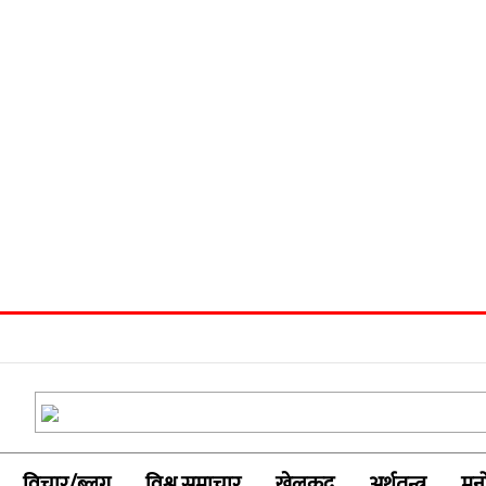
विचार/ब्लग
विश्व समाचार
खेलकुद
अर्थतन्त्र
मनो