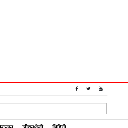
रञ्‍जन
जीवनशैली
भिडियाे