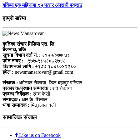
बाँकेमा एक महिनामा ९२ फरार अपराधी पक्राउ
हाम्राे बारेमा
कृतिका संचार मिडिया प्रा. लि.
बैजनाथ, बाँके
सूचना विभाग दर्ता नं. :
२१२२/०७७-७८
फोन नम्बर :
+९७७-९८५८०७२७४८
विज्ञापनकाे लागि :
+९७७-९८४८०४२२८०
इमेल :
newsmansarovar@gmail.com
संरक्षक :
धर्मलाल राेकाया, डिल बहादुर परियार
प्रकाशक/प्रधान सम्पादक :
रवि राेकाया
प्रवन्ध निर्देशक :
रमेश केसी
सम्पादक :
आर.के. छिनाल
भाषा सम्पादक :
मित्रलाल वली
सामाजिक संजाल
Like us on Facebook