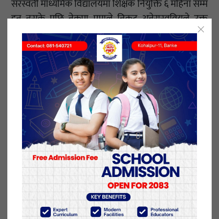
सरस्वती माध्यमिक विद्यालयमा शिक्षक नियुक्ति ६ महिना सम्म
हुन नसके पछि नेकपा एमाले निकट अनेरास्ववियुले उक्त
विद्यालयमा शिक्षक नियुक्तीमा राजनितिक बन्द गर्न तथा
तत्काल शिक्षक नियुक्ती गर्न माग गर्दै विद्यालय प्रशासनमा ७
गते ताला लगाएको थियो ।
यही जेष्ठ १३ गते साझ विषयविज्ञ छनोट गर्ने तथा १४ गते ११
बजे देखी परिक्षा लिने गरिएपछि उहाँहरुले ताला खोल्नु भएको
हो सरस्वती माध्यमिक विद्यालया प्र.अ कर्णबहादुर विसीले
जानकारी गराएका छन।
विद्यालय व्यवस्थापन समितिले तत्काल शिक्षक नियुक्ति गर्ने
जस्ता विषयहरुमा सकारात्मक निर्णय पश्चात विद्यालय
प्रशासनको ताला खोलिएकोअनेरास्ववियु बैजनाथ कमिटीले
जनाएको छ ।