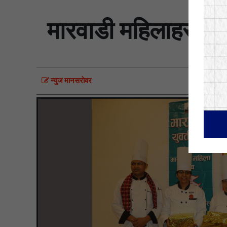
मारवाडी महिलाहरुका ब
न्युज मानसराेवर