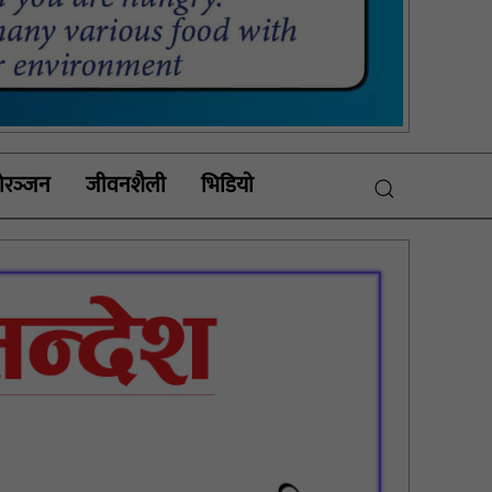
रञ्‍जन
जीवनशैली
भिडियाे