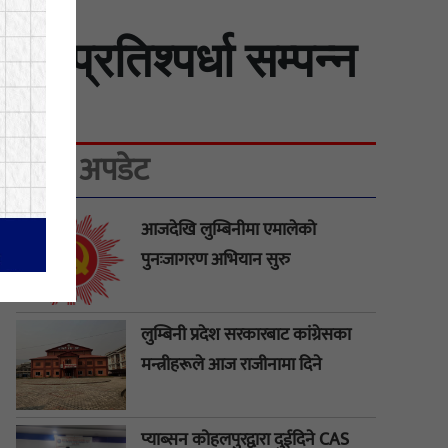
 प्रतिश्पर्धा सम्पन्न
ताजा अपडेट
आजदेखि लुम्बिनीमा एमालेको
पुनःजागरण अभियान सुरु
लुम्बिनी प्रदेश सरकारबाट कांग्रेसका
मन्त्रीहरूले आज राजीनामा दिने
प्याब्सन कोहलपुरद्वारा दुईदिने CAS