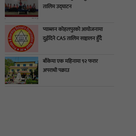
तालिम उद्घाटन
प्याब्सन कोहलपुरको आयोजनामा
दुईदिने CAS तालिम सञ्चालन हुँदै
बाँकेमा एक महिनामा ९२ फरार
अपराधी पक्राउ