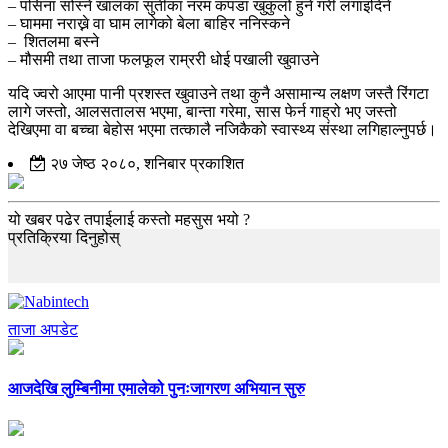
– पसिना सोस्ने खालका सुतीका नरम कपडा खुकुलो हुने गरी लगाइदिने
– घाममा नराख्ने वा घाम लागेको बेला बाहिर ननिस्कने
– शितलमा बस्ने
– मौसमी तथा ताजा फलफूल राम्ररी धोई पखाली खुवाउने
यदि ज्वरो आएमा पानी प्रशस्त खुवाउने तथा कुनै असामान्य लक्षण जस्तै रिंगटा
लागे जस्तो, आलसतालस भएमा, बान्ता गरेमा, सास फेर्न गाह्रो भए जस्तो
देखिएमा वा बच्चा बेहोस भएमा तत्कालै नजिकैको स्वास्थ्य संस्था लगिहाल्नुपर्छ।
२७ जेष्ठ २०८०, शनिबार प्रकाशित
यो खबर पढेर तपाईलाई कस्तो महसुस भयो ?
प्रतिक्रिया दिनुहोस्
ताजा अपडेट
आजदेखि लुम्बिनीमा एमालेको पुनःजागरण अभियान सुरु