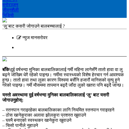
मनोरञ्‍जन
जीवनशैली
भिडियाे
‘लु’बाट कसरी जोगाउने बालबच्चालाई ?
न्युज मानसराेवर
बाँके\
दुई वर्षभन्दा मुनिका बालबालिकालाई
गर्मी महिना लागेसँगै तातो हावा वा लु
बढ्ने जोखिम धेरै रहेको पाइन्छ। गर्मीमा स्वास्थ्यको विशेष हेरचार गर्न आवश्यक
हुन्छ। तातो हावा तथा लुका कारण विश्वमा बर्सेनि हजारौं मानिसको मृत्यु हुने
गरेको पाइन्छ। गर्मी मौसममा तापमान बढ्दै जाँदा लुको खतरा पनि बढ्दै जान्छ।
यस्तो अवस्थामा दुई वर्षभन्दा मुनिका बालबालिकालाई ‘लु’ बाट यसरी
जोगाउनुहोस्:
– स्तनपान गराइरहेका बालबालिकाका लागि नियमित स्तनपान गराइरहने
– ठोस खानेकुराका अलावा झोलकुरा प्रशस्त खुवाउने
– घरमै बनाएको स्वस्थकर खानेकुरा खुवाउने
– चिसो पानीले नुहाउने