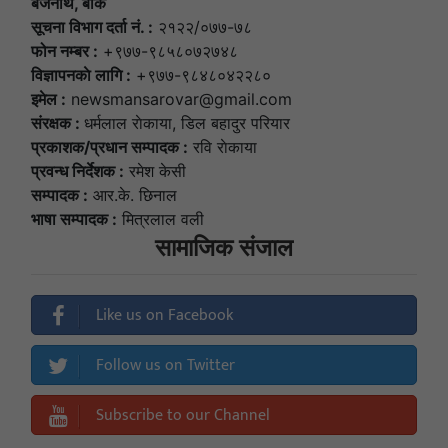
बैजनाथ, बाँके
सूचना विभाग दर्ता नं. :
२१२२/०७७-७८
फोन नम्बर :
+९७७-९८५८०७२७४८
विज्ञापनकाे लागि :
+९७७-९८४८०४२२८०
इमेल :
newsmansarovar@gmail.com
संरक्षक :
धर्मलाल राेकाया, डिल बहादुर परियार
प्रकाशक/प्रधान सम्पादक :
रवि राेकाया
प्रवन्ध निर्देशक :
रमेश केसी
सम्पादक :
आर.के. छिनाल
भाषा सम्पादक :
मित्रलाल वली
सामाजिक संजाल
Like us on Facebook
Follow us on Twitter
Subscribe to our Channel