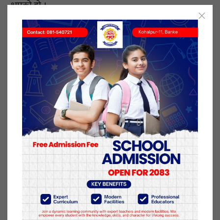
भएको हो ।
उनले भने “कक्षा १२ को नतिजा प्रकाशनको अन्तिम तयारी
भइरहेको छ । आउने साता प्रकाशन गर्नेर्छौँ ।” अहिले
परीक्षार्थीको प्रविष्ट गरेका अङ्कहरू रुजु गर्ने काम भइरहेको
उनले जानकारी गराए ।
उनका अनुसार परीक्षामा करिब चार लाख ६७ हजार ३८९
परीक्षार्थी सहभागी भएका थिए । जसमा ५६ हजारभन्दा बढी
परीक्षार्थीले कम नम्बर आएको विषयमा ग्रेड वृद्धि गर्न परीक्षा
दिएका थिए । परीक्षा ७७ वटै जिल्लाका एक हजार ४५३
परीक्षा केन्द्रबाट वैशाख २६ देखि जेठ ५ गतेसम्म सञ्चालन
भएको थियो ।
२५ श्रावण २०८०, बिहीबार प्रकाशित