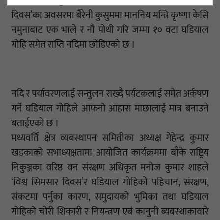
हरेक वर्ष फेब्रुअरी २ तारिखमा मनाइने ‘विश्व सिमसार
दिवस’का अवसरमा बैरेनी कुसुममा माननिय मन्त्रि कृष्णा केसि
नमुनाबाट एक भाले र नौ पोथी गरि जम्मा १० वटा घडियाल
गोहि समेत राप्ति नदिमा छोडिएको छ ।
नदि र पर्यावरणलाई सन्तुलन राख्दै पर्यटकलाई समेत अर्कषण
गर्ने घडियाल गोहिले आफनो आहारा माछालाई मात्र बनाउने
बताईएको छ ।
मध्यवर्ति क्षेत्र व्यबस्थापन समितीका अध्यक्ष गेहेन्द्र कुमार
खडकाको सभाध्यक्षतामा आयोजित कार्यक्रममा बाँके राष्ट्रिय
निकुञ्जका वरिष्ठ वन संरक्षण अधिकृत मनोज कुमार शाहले
‘विश्व सिमसार दिवस’र घडियाल गोहिको पहिचान, संरक्षण,
संकटमा पर्नुका कारण, समुदायको भुमिका तथा घडियाल
गोहिको चोरी शिकारी र नियन्त्रण एबं कानुनी ब्यबस्थाकावारे