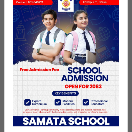
समुदायलाई वन्यजन्तुले दुख दिएको मात्र बढि छोईने तर
वन्यजन्तुवाट हुने फाईदाका विषयहरुमा अनभिज्ञ हुने
अवस्थाले वन्यजन्तु संरक्षणमा चुनौती भईरहेको स्विकादै
महासचिव चौधरीले निकुञ्ज, सामुदायिक वन र समुदायवित्र
त्रिकोणात्मक साझेदारी हुनु आजको आवश्यकता भएको
औंल्याए ।
वन तथा वातावरण मन्त्रालयका उप सचिव लक्ष्मण पौडेलले
वातावरणीय सन्तुलन,जलवायु परिवर्तनको स्थिरता कायम
राख्न घडियाल गोहिको अत्यन्त महत्वपुर्ण भुमिका हुने उल्लेख
गर्दै घडियाल गोहिको संकटापन्न अवस्थालाई चिर्न पनि यस्को
संरक्षण अपरिहार्य भएको बताए ।