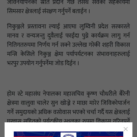
जीवनयापनका स्रोत प्रदान गर्छ तसर्थ सवैको सहकार्यमा
सिमसार क्षेत्रलाई संरक्षण गर्नुपर्ने बताईन ।
निकुञ्जले प्रस्तावना ल्याई आएमा लुम्विनी प्रदेश सरकारले
मानव र वन्यजन्तु दुवैलाई फाईदा पुग्ने कार्यक्रम लागु गर्न
नितिगतरुपमा निर्णय गर्न सक्ने उल्लेख गरेकी शहरी विकास
मन्त्रि केसिले निकुञ्ज क्षेमा पर्यापर्यटनका संभावनाहरुलाई
भरपुर उपयोग गर्नुपर्नेमा जोड दिईन ।
होम स्टे महासंघ नेपालका महासचिव कृष्ण चौधरीले बैरेनी
क्षेत्रमा वालुवा चालेर सुन खोज्ने र माछा मारेर जिविकोपार्जन
गर्ने समुदायको अधिक वसोवास भएको चर्चा गर्दै यस क्षेत्रलाई
घरवास सहितको पर्यटकीय स्थलका रुपमा विकास गरिनुपर्ने
वताए ।